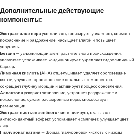
Дополнительные действующие
компоненты:
Экстракт алоэ вера
успокаивает, тонизирует, увлажняет, снимает
покраснение и раздражение, насыщает влагой и повышает
упругость.
Бетаин
— увлажняющий агент растительного происхождения,
увлажняет, успокаивает, кондиционирует, укрепляет гидролипидный
барьер.
Лимонная кислота (AHA)
отшелушивает, удаляет ороговевшие
клетки, улучшает проникновение остальных компонентов,
сокращает глубину морщин и активирует процесс обновления.
Аллантоин
ускоряет заживление, устраняет раздражение и
покраснение, сужает расширенные поры, способствует
регенерации.
Экстракт листьев зелёного чая
тонизирует, оказывает
антиоксидантный эффект, успокаивает и смягчает, улучшает цвет
лица.
Гиалуронат натрия
— форма гиалуроновой кислоты с низким