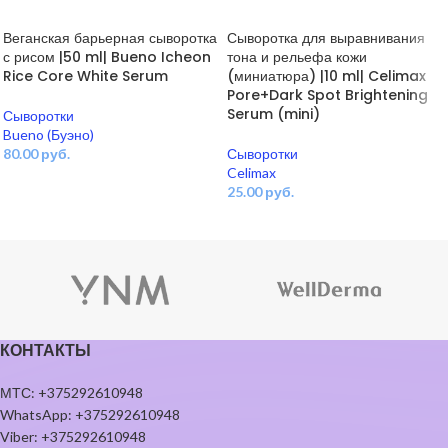
Веганская барьерная сыворотка
Сыворотка для выравнивания
с рисом |50 ml| Bueno Icheon
тона и рельефа кожи
Rice Core White Serum
(миниатюра) |10 ml| Celimax
Pore+Dark Spot Brightening
Serum (mini)
Сыворотки
Bueno (Буэно)
80.00
руб.
Сыворотки
Celimax
В КОРЗИНУ
25.00
руб.
В КОРЗИНУ
КОНТАКТЫ
МТС: +375292610948
WhatsApp: +375292610948
Viber: +375292610948